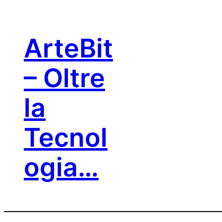
Vai
al
contenuto
ArteBit
– Oltre
la
Tecnol
ogia…