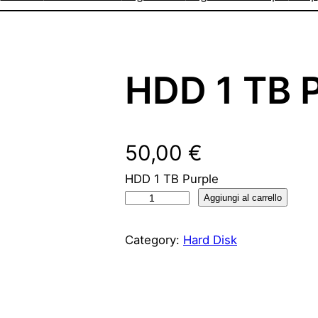
HDD 1 TB 
50,00
€
HDD 1 TB Purple
H
Aggiungi al carrello
D
D
Category:
Hard Disk
1
T
B
P